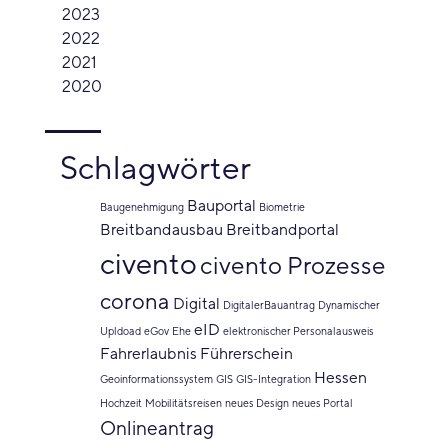
2023
2022
2021
2020
Schlagwörter
Bauportal
Baugenehmigung
Biometrie
Breitbandausbau
Breitbandportal
civento
civento Prozesse
corona
Digital
DigitalerBauantrag
Dynamischer
eID
Upldoad
eGov
Ehe
elektronischer Personalausweis
Fahrerlaubnis
Führerschein
Hessen
Geoinformationssystem
GIS
GIS-Integration
Hochzeit
Mobilitätsreisen
neues Design
neues Portal
Onlineantrag