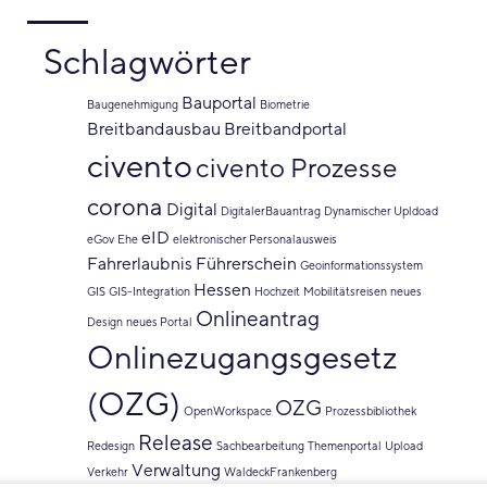
Schlagwörter
Bauportal
Baugenehmigung
Biometrie
Breitbandausbau
Breitbandportal
civento
civento Prozesse
corona
Digital
DigitalerBauantrag
Dynamischer Upldoad
eID
eGov
Ehe
elektronischer Personalausweis
Fahrerlaubnis
Führerschein
Geoinformationssystem
Hessen
GIS
GIS-Integration
Hochzeit
Mobilitätsreisen
neues
Onlineantrag
Design
neues Portal
Onlinezugangsgesetz
(OZG)
OZG
OpenWorkspace
Prozessbibliothek
Release
Redesign
Sachbearbeitung
Themenportal
Upload
Verwaltung
Verkehr
WaldeckFrankenberg